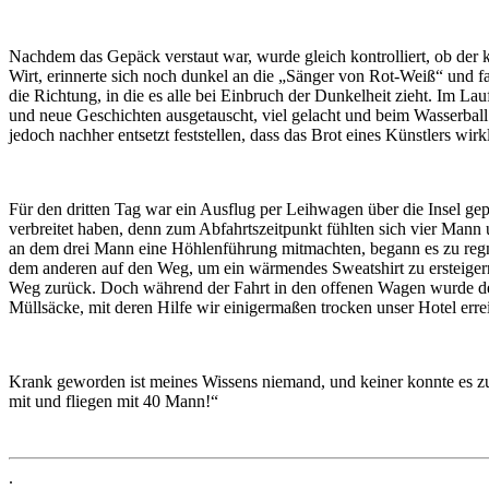
Nachdem das Gepäck verstaut war, wurde gleich kontrolliert, ob der k
Wirt, erinnerte sich noch dunkel an die „Sänger von Rot-Weiß“ und f
die Richtung, in die es alle bei Einbruch der Dunkelheit zieht. Im L
und neue Geschichten ausgetauscht, viel gelacht und beim Wasserbal
jedoch nachher entsetzt feststellen, dass das Brot eines Künstlers wir
Für den dritten Tag war ein Ausflug per Leihwagen über die Insel ge
verbreitet haben, denn zum Abfahrtszeitpunkt fühlten sich vier Mann u
an dem drei Mann eine Höhlenführung mitmachten, begann es zu regne
dem anderen auf den Weg, um ein wärmendes Sweatshirt zu ersteiger
Weg zurück. Doch während der Fahrt in den offenen Wagen wurde der 
Müllsäcke, mit deren Hilfe wir einigermaßen trocken unser Hotel erre
Krank geworden ist meines Wissens niemand, und keiner konnte es zu
mit und fliegen mit 40 Mann!“
.