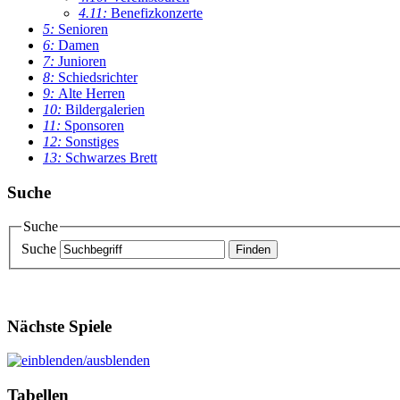
4.11:
Benefizkonzerte
5:
Senioren
6:
Damen
7:
Junioren
8:
Schiedsrichter
9:
Alte Herren
10:
Bildergalerien
11:
Sponsoren
12:
Sonstiges
13:
Schwarzes Brett
Suche
Suche
Suche
Nächste Spiele
Tabellen