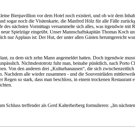
leine Bierpavillion vor dem Hotel noch existiert, und ob wir dem Inha
and sogar noch die Visitenkarte, die Manfred Hölz für alle Fälle zurüc
aufe des nächsten Vormittags versammelte sich alles, was irgendwie mit
l neue Spielzüge eingeübt. Unser Mannschaftskapitän Thomas Koch unter
klich nur Applaus ist: Der Hut, der unter allen Gästen herumgereicht wurd
plant, zu dem sich zehn Mann angemeldet hatten. Doch irgendwie musst
npässlich. Nichtsdestotrotz fuhr man, beinahe pünktlich, nach Porto Ch
n. Von den anderen drei „Kulturbanausen“, die sich zwischenzeitlich 
n. Nachdem alle wieder zusammen - und die Souvenirläden mittlerweil
Regen so stark, dass man beschloss, in einem trockenen Restaurant et
ichten.
m Schluss treffender als Gerd Kalterherberg formulieren: „Im nächst