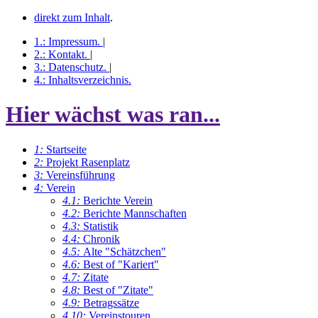
direkt zum Inhalt
.
1.:
Impressum
.
|
2.:
Kontakt
.
|
3.:
Datenschutz
.
|
4.:
Inhaltsverzeichnis
.
Hier wächst was ran...
1:
Startseite
2:
Projekt Rasenplatz
3:
Vereinsführung
4:
Verein
4.1:
Berichte Verein
4.2:
Berichte Mannschaften
4.3:
Statistik
4.4:
Chronik
4.5:
Alte "Schätzchen"
4.6:
Best of "Kariert"
4.7:
Zitate
4.8:
Best of "Zitate"
4.9:
Betragssätze
4.10:
Vereinstouren