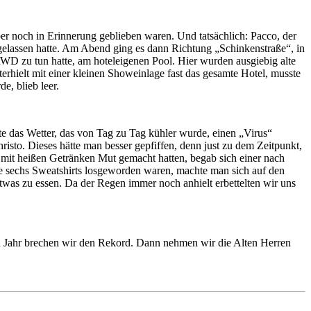
ber noch in Erinnerung geblieben waren. Und tatsächlich: Pacco, der
kgelassen hatte. Am Abend ging es dann Richtung „Schinkenstraße“, in
 RWD zu tun hatte, am hoteleigenen Pool. Hier wurden ausgiebig alte
hielt mit einer kleinen Showeinlage fast das gesamte Hotel, musste
e, blieb leer.
e das Wetter, das von Tag zu Tag kühler wurde, einen „Virus“
risto. Dieses hätte man besser gepfiffen, denn just zu dem Zeitpunkt,
mit heißen Getränken Mut gemacht hatten, begab sich einer nach
e sechs Sweatshirts losgeworden waren, machte man sich auf den
was zu essen. Da der Regen immer noch anhielt erbettelten wir uns
en Jahr brechen wir den Rekord. Dann nehmen wir die Alten Herren