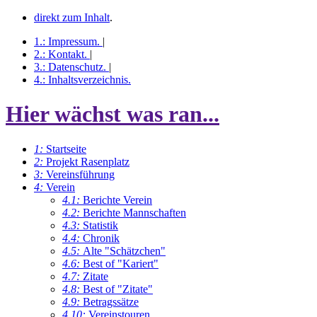
direkt zum Inhalt
.
1.:
Impressum
.
|
2.:
Kontakt
.
|
3.:
Datenschutz
.
|
4.:
Inhaltsverzeichnis
.
Hier wächst was ran...
1:
Startseite
2:
Projekt Rasenplatz
3:
Vereinsführung
4:
Verein
4.1:
Berichte Verein
4.2:
Berichte Mannschaften
4.3:
Statistik
4.4:
Chronik
4.5:
Alte "Schätzchen"
4.6:
Best of "Kariert"
4.7:
Zitate
4.8:
Best of "Zitate"
4.9:
Betragssätze
4.10:
Vereinstouren