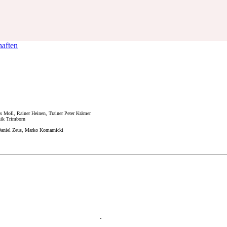
haften
Moll, Rainer Heinen, Trainer Peter Krämer
nik Trimborn
 Daniel Zeus, Marko Komarnicki
.