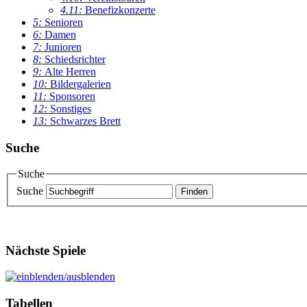
4.11:
Benefizkonzerte
5:
Senioren
6:
Damen
7:
Junioren
8:
Schiedsrichter
9:
Alte Herren
10:
Bildergalerien
11:
Sponsoren
12:
Sonstiges
13:
Schwarzes Brett
Suche
Suche
Suche
Nächste Spiele
Tabellen