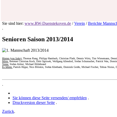
Sie sind hier:
www.RW-Duenstekoven.de
/
Verein
/
Berichte Mannsc
.
Senioren Saison 2013/2014
Hinten (von links):
Thomas Rang, Philipp Hambach, Christian Plath, Dennis Wirtz, Tim Wiesemann, Dennis 
Mitte:
Betreuer Christian Koch, Dirk Ogrissek, Wolfgang Allendorf, Stefan Schumacher, Patrick Wax, Domi
Vorne:
Stefan Alshut, Michael Hildebrand
Es fehlen:
Patrick Hippe, Nico Blöskin, Stefan Kleebank, Dominik Große, Michael Fischer, Tobias Nisius,
.
Sie können diese Seite versenden/ empfehlen
.
Druckversion dieser Seite
.
Zurück
.